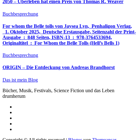
2050 – Überleben hat einen Preis von Thomas R. Weaver
Buchbesprechung
For whom the Belle tolls von Jaysea Lyn, ‎ Penhaligon Verlag,
‎ 1. Oktober 2025, ‎ Deutsche Erstausgabe, Seitenzahl der Print-
Ausgabe ‏ : ‎ 848 Seiten, ISBN-13 ‏ : ‎ 978-3764533694,
Originaltitel ‏ : ‎ For Whom the Belle Tolls (Hell’s Bells 1)
Buchbesprechung
ORIGIN – Die Entdeckung von Andreas Brandhorst
Das ist mein Blog
Bücher, Musik, Festivals, Science Fiction und das Leben
drumherum
Copyright © All rights reserved
|
Blogus
von
Themeansar
.