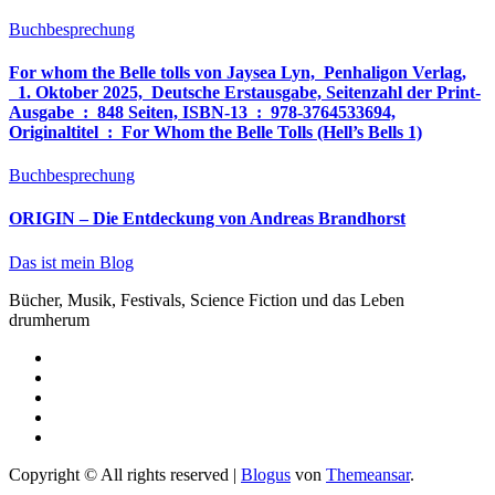
Buchbesprechung
For whom the Belle tolls von Jaysea Lyn, ‎ Penhaligon Verlag,
‎ 1. Oktober 2025, ‎ Deutsche Erstausgabe, Seitenzahl der Print-
Ausgabe ‏ : ‎ 848 Seiten, ISBN-13 ‏ : ‎ 978-3764533694,
Originaltitel ‏ : ‎ For Whom the Belle Tolls (Hell’s Bells 1)
Buchbesprechung
ORIGIN – Die Entdeckung von Andreas Brandhorst
Das ist mein Blog
Bücher, Musik, Festivals, Science Fiction und das Leben
drumherum
Copyright © All rights reserved
|
Blogus
von
Themeansar
.