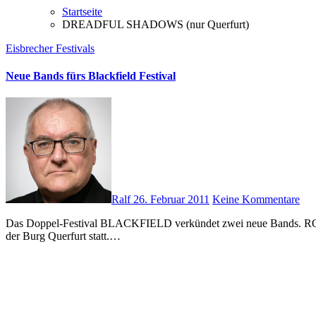
Startseite
DREADFUL SHADOWS (nur Querfurt)
Eisbrecher
Festivals
Neue Bands fürs Blackfield Festival
Ralf
26. Februar 2011
Keine Kommentare
Das Doppel-Festival BLACKFIELD verkündet zwei neue Bands. ROTERSAND und STAHLMANN ergänzen das Line-Up. Das Festival findet am 25. und 26. Juni im Amphitheater Gelsenkirchen und auf
der Burg Querfurt statt.…