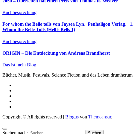
2050 – Überleben hat einen Preis von Thomas R. Weaver
Buchbesprechung
For whom the Belle tolls von Jaysea Lyn, ‎ Penhaligon Verlag, ‎ 1. Oktober 2025, ‎ Deutsche Erstaus
Whom the Belle Tolls (Hell’s Bells 1)
Buchbesprechung
ORIGIN – Die Entdeckung von Andreas Brandhorst
Das ist mein Blog
Bücher, Musik, Festivals, Science Fiction und das Leben drumherum
Copyright © All rights reserved
|
Blogus
von
Themeansar
.
Suchen nach: