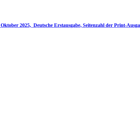
gabe, Seitenzahl der Print-Ausgabe ‏ : ‎ 848 Seiten, ISBN-13 ‏ : ‎ 978-3764533694, Originaltitel ‏ : 