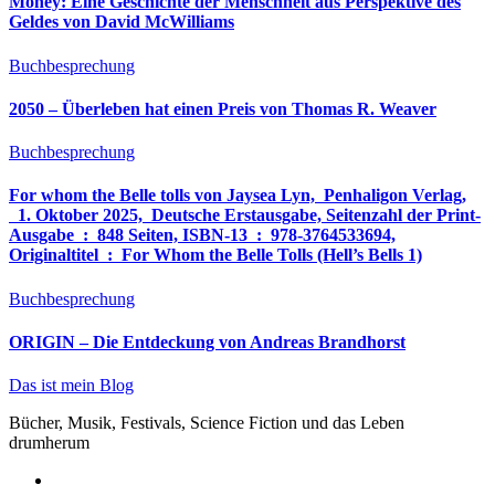
Money: Eine Geschichte der Menschheit aus Perspektive des
Geldes von David McWilliams
Buchbesprechung
2050 – Überleben hat einen Preis von Thomas R. Weaver
Buchbesprechung
For whom the Belle tolls von Jaysea Lyn, ‎ Penhaligon Verlag,
‎ 1. Oktober 2025, ‎ Deutsche Erstausgabe, Seitenzahl der Print-
Ausgabe ‏ : ‎ 848 Seiten, ISBN-13 ‏ : ‎ 978-3764533694,
Originaltitel ‏ : ‎ For Whom the Belle Tolls (Hell’s Bells 1)
Buchbesprechung
ORIGIN – Die Entdeckung von Andreas Brandhorst
Das ist mein Blog
Bücher, Musik, Festivals, Science Fiction und das Leben
drumherum