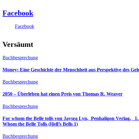
Facebook
Facebook
Versäumt
Buchbesprechung
Money: Eine Geschichte der Menschheit aus Perspektive des Ge
Buchbesprechung
2050 – Überleben hat einen Preis von Thomas R. Weaver
Buchbesprechung
For whom the Belle tolls von Jaysea Lyn, ‎ Penhaligon Verlag, ‎ 1. Oktober 2025, ‎ Deutsche Erstaus
Whom the Belle Tolls (Hell’s Bells 1)
Buchbesprechung