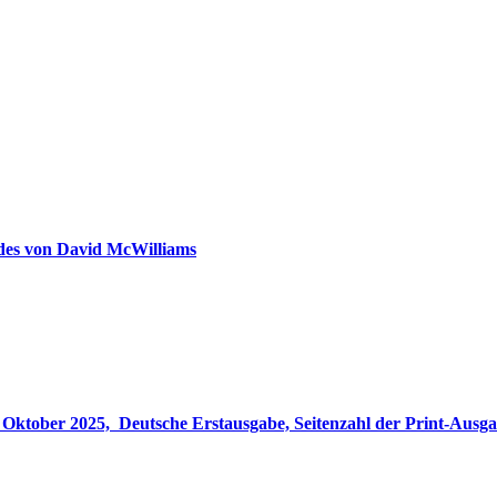
ldes von David McWilliams
gabe, Seitenzahl der Print-Ausgabe ‏ : ‎ 848 Seiten, ISBN-13 ‏ : ‎ 978-3764533694, Originaltitel ‏ : 