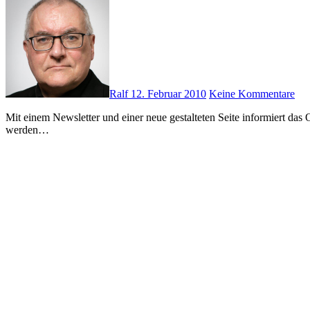
Ralf
12. Februar 2010
Keine Kommentare
Mit einem Newsletter und einer neue gestalteten Seite informiert das Orga-Team über den DortCon 2011. Die Ehrengäste stehen bereits fest und auch einige Programmpunkte sind schon benannt. Als Ehrengast
werden…