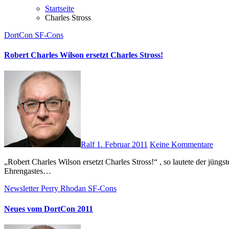
Startseite
Charles Stross
DortCon
SF-Cons
Robert Charles Wilson ersetzt Charles Stross!
Ralf
1. Februar 2011
Keine Kommentare
„Robert Charles Wilson ersetzt Charles Stross!“ , so lautete der jüngste Newsletter der DortCon-Macher. Und weiter „Der DORT.con muss zum ersten Mal seit seiner Gründung die kurzfristige Absage eines
Ehrengastes…
Newsletter
Perry Rhodan
SF-Cons
Neues vom DortCon 2011