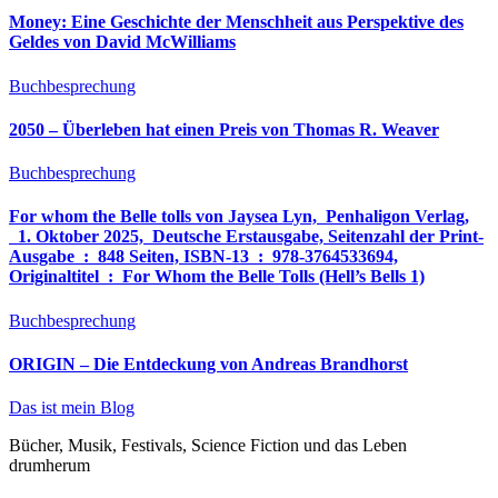
Money: Eine Geschichte der Menschheit aus Perspektive des
Geldes von David McWilliams
Buchbesprechung
2050 – Überleben hat einen Preis von Thomas R. Weaver
Buchbesprechung
For whom the Belle tolls von Jaysea Lyn, ‎ Penhaligon Verlag,
‎ 1. Oktober 2025, ‎ Deutsche Erstausgabe, Seitenzahl der Print-
Ausgabe ‏ : ‎ 848 Seiten, ISBN-13 ‏ : ‎ 978-3764533694,
Originaltitel ‏ : ‎ For Whom the Belle Tolls (Hell’s Bells 1)
Buchbesprechung
ORIGIN – Die Entdeckung von Andreas Brandhorst
Das ist mein Blog
Bücher, Musik, Festivals, Science Fiction und das Leben
drumherum