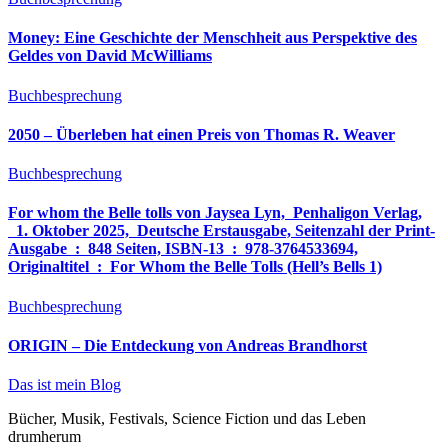
Money: Eine Geschichte der Menschheit aus Perspektive des
Geldes von David McWilliams
Buchbesprechung
2050 – Überleben hat einen Preis von Thomas R. Weaver
Buchbesprechung
For whom the Belle tolls von Jaysea Lyn, ‎ Penhaligon Verlag,
‎ 1. Oktober 2025, ‎ Deutsche Erstausgabe, Seitenzahl der Print-
Ausgabe ‏ : ‎ 848 Seiten, ISBN-13 ‏ : ‎ 978-3764533694,
Originaltitel ‏ : ‎ For Whom the Belle Tolls (Hell’s Bells 1)
Buchbesprechung
ORIGIN – Die Entdeckung von Andreas Brandhorst
Das ist mein Blog
Bücher, Musik, Festivals, Science Fiction und das Leben
drumherum