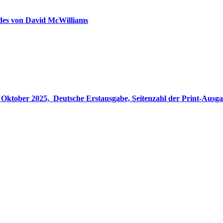
ldes von David McWilliams
gabe, Seitenzahl der Print-Ausgabe ‏ : ‎ 848 Seiten, ISBN-13 ‏ : ‎ 978-3764533694, Originaltitel ‏ : 