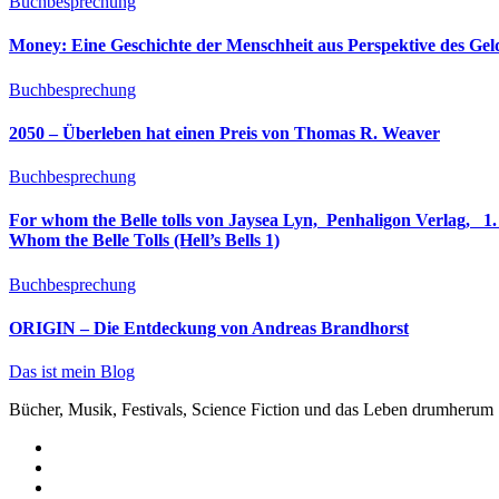
Buchbesprechung
Money: Eine Geschichte der Menschheit aus Perspektive des Ge
Buchbesprechung
2050 – Überleben hat einen Preis von Thomas R. Weaver
Buchbesprechung
For whom the Belle tolls von Jaysea Lyn, ‎ Penhaligon Verlag, ‎ 1. Oktober 2025, ‎ Deutsche Erstaus
Whom the Belle Tolls (Hell’s Bells 1)
Buchbesprechung
ORIGIN – Die Entdeckung von Andreas Brandhorst
Das ist mein Blog
Bücher, Musik, Festivals, Science Fiction und das Leben drumherum