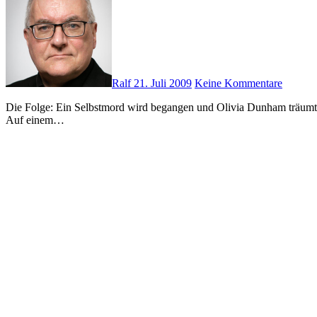
Ralf
21. Juli 2009
Keine Kommentare
Die Folge: Ein Selbstmord wird begangen und Olivia Dunham träumt zeitgleich davon. Ein umgekehrter Empath bringt Menschen dazu sich umzubringen. Olivia scheint mit ihm gedanklich verbunden zu sein.
Auf einem…