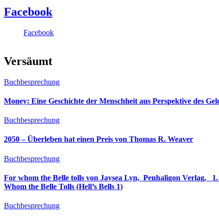
Facebook
Facebook
Versäumt
Buchbesprechung
Money: Eine Geschichte der Menschheit aus Perspektive des Ge
Buchbesprechung
2050 – Überleben hat einen Preis von Thomas R. Weaver
Buchbesprechung
For whom the Belle tolls von Jaysea Lyn, ‎ Penhaligon Verlag, ‎ 1. Oktober 2025, ‎ Deutsche Erstaus
Whom the Belle Tolls (Hell’s Bells 1)
Buchbesprechung