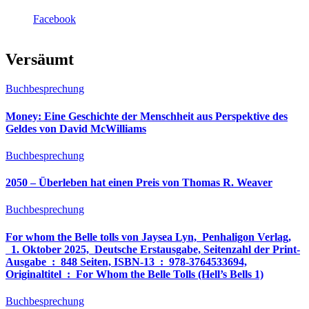
Facebook
Versäumt
Buchbesprechung
Money: Eine Geschichte der Menschheit aus Perspektive des
Geldes von David McWilliams
Buchbesprechung
2050 – Überleben hat einen Preis von Thomas R. Weaver
Buchbesprechung
For whom the Belle tolls von Jaysea Lyn, ‎ Penhaligon Verlag,
‎ 1. Oktober 2025, ‎ Deutsche Erstausgabe, Seitenzahl der Print-
Ausgabe ‏ : ‎ 848 Seiten, ISBN-13 ‏ : ‎ 978-3764533694,
Originaltitel ‏ : ‎ For Whom the Belle Tolls (Hell’s Bells 1)
Buchbesprechung