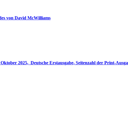
ldes von David McWilliams
gabe, Seitenzahl der Print-Ausgabe ‏ : ‎ 848 Seiten, ISBN-13 ‏ : ‎ 978-3764533694, Originaltitel ‏ : 