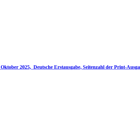
gabe, Seitenzahl der Print-Ausgabe ‏ : ‎ 848 Seiten, ISBN-13 ‏ : ‎ 978-3764533694, Originaltitel ‏ : 