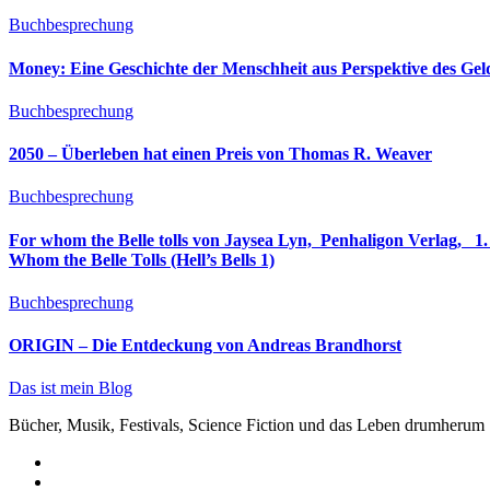
Buchbesprechung
Money: Eine Geschichte der Menschheit aus Perspektive des Ge
Buchbesprechung
2050 – Überleben hat einen Preis von Thomas R. Weaver
Buchbesprechung
For whom the Belle tolls von Jaysea Lyn, ‎ Penhaligon Verlag, ‎ 1. Oktober 2025, ‎ Deutsche Erstaus
Whom the Belle Tolls (Hell’s Bells 1)
Buchbesprechung
ORIGIN – Die Entdeckung von Andreas Brandhorst
Das ist mein Blog
Bücher, Musik, Festivals, Science Fiction und das Leben drumherum