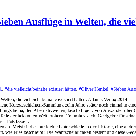
eben Ausflüge in Welten, die viel
4.
,
#die vielleicht beinahe existiert hätten
,
#Oliver Henkel
,
#Sieben Ausf
lten, die vielleicht beinahe existiert hätten. Atlantis Verlag 2014.
enene Kurzgeschichten-Sammlung zehn Jahre später noch einmal in einer
Lieblingsthema, den Alternativwelten, beschäftigen. Von Alexander über
 Teile der bekannten Welt erobern. Columbus sucht Geldgeber für seine
ich Fuß fassen.
 an. Meist sind es nur kleine Unterschiede in der Historie, eine ander
dert, wie er es beschreibt? Die Wahrscheinlichkeit besteht und diese 