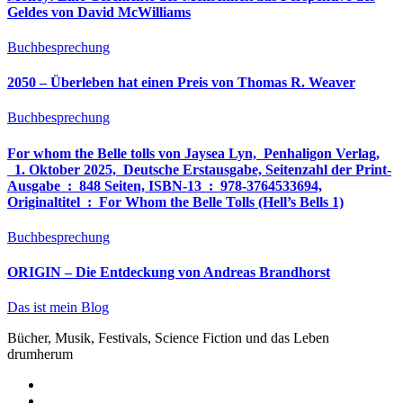
Geldes von David McWilliams
Buchbesprechung
2050 – Überleben hat einen Preis von Thomas R. Weaver
Buchbesprechung
For whom the Belle tolls von Jaysea Lyn, ‎ Penhaligon Verlag,
‎ 1. Oktober 2025, ‎ Deutsche Erstausgabe, Seitenzahl der Print-
Ausgabe ‏ : ‎ 848 Seiten, ISBN-13 ‏ : ‎ 978-3764533694,
Originaltitel ‏ : ‎ For Whom the Belle Tolls (Hell’s Bells 1)
Buchbesprechung
ORIGIN – Die Entdeckung von Andreas Brandhorst
Das ist mein Blog
Bücher, Musik, Festivals, Science Fiction und das Leben
drumherum