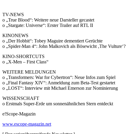
TV-NEWS
o „True Blood“: Weitere neue Darsteller gecastet
o „Stargate: Universe“: Erster Trailer auf RTL II
KINONEWS
o „Der Hobbit“: Tobey Maguire dementiert Gerüchte
o „Spider-Man 4“: John Malkovich als Bösewicht ‚The Vulture‘?
KINO-SHORTCUTS
o „X-Men – First Class“
WEITERE MELDUNGEN
o „Transformers: War for Cybertron“: Neue Infos zum Spiel
o „Final Fantasy XIV“: Anmeldung zum Beta-Test gestartet
o „LOST“: Interview mit Michael Emerson zur Nominierung
WISSENSCHAFT
o Erstmals Super-Erde um sonnenähnlichen Stern entdeckt
e!Scope-Magazin
www.escope-magazin.net