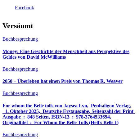
Facebook
Versäumt
Buchbesprechung
Money: Eine Geschichte der Menschheit aus Perspektive des
Geldes von David McWilliams
Buchbesprechung
2050 – Überleben hat einen Preis von Thomas R. Weaver
Buchbesprechung
For whom the Belle tolls von Jaysea Lyn, ‎ Penhaligon Verlag,
‎ 1. Oktober 2025, ‎ Deutsche Erstausgabe, Seitenzahl der Print-
Ausgabe ‏ : ‎ 848 Seiten, ISBN-13 ‏ : ‎ 978-3764533694,
Originaltitel ‏ : ‎ For Whom the Belle Tolls (Hell’s Bells 1)
Buchbesprechung