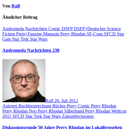
Von
Ralf
Ähnlicher Beitrag
Andromeda Nachrichten
Comic
DSFP
DSFP (Deutscher Science
Fiction Preis)
Fanzine
Magazin
Perry Rhodan
SF-Cons
SFCD
Star
Gate
Star Trek
Star Wars
Andromeda Nachrichten 238
Ralf
26. Juli 2012
Autoren
Buchbesprechung
Bücher
Perry Comic
Perry Rhodan
Perry Rhodan Neo
Perry Rhodan Silberband
Perry Rhodan Weltcon
2011
SFCD
Star Trek
Star Wars
Zukunftsvisionen
Diskussionsrunde 50 Jahre Perry Rhodan im Lokalfernsehen