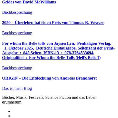
Geldes von David McWilliams
Buchbesprechung
2050 – Überleben hat einen Preis von Thomas R. Weaver
Buchbesprechung
For whom the Belle tolls von Jaysea Lyn, ‎ Penhaligon Verlag,
‎ 1. Oktober 2025, ‎ Deutsche Erstausgabe, Seitenzahl der Print-
Ausgabe ‏ : ‎ 848 Seiten, ISBN-13 ‏ : ‎ 978-3764533694,
Originaltitel ‏ : ‎ For Whom the Belle Tolls (Hell’s Bells 1)
Buchbesprechung
ORIGIN – Die Entdeckung von Andreas Brandhorst
Das ist mein Blog
Bücher, Musik, Festivals, Science Fiction und das Leben
drumherum