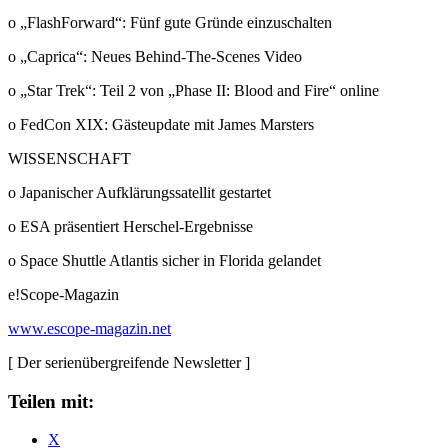
o „FlashForward“: Fünf gute Gründe einzuschalten
o „Caprica“: Neues Behind-The-Scenes Video
o „Star Trek“: Teil 2 von „Phase II: Blood and Fire“ online
o FedCon XIX: Gästeupdate mit James Marsters
WISSENSCHAFT
o Japanischer Aufklärungssatellit gestartet
o ESA präsentiert Herschel-Ergebnisse
o Space Shuttle Atlantis sicher in Florida gelandet
e!Scope-Magazin
www.escope-magazin.net
[ Der serienübergreifende Newsletter ]
Teilen mit:
X