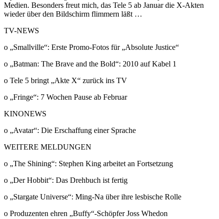
Medien. Besonders freut mich, das Tele 5 ab Januar die X-Akten
wieder über den Bildschirm flimmern läßt …
TV-NEWS
o „Smallville“: Erste Promo-Fotos für „Absolute Justice“
o „Batman: The Brave and the Bold“: 2010 auf Kabel 1
o Tele 5 bringt „Akte X“ zurück ins TV
o „Fringe“: 7 Wochen Pause ab Februar
KINONEWS
o „Avatar“: Die Erschaffung einer Sprache
WEITERE MELDUNGEN
o „The Shining“: Stephen King arbeitet an Fortsetzung
o „Der Hobbit“: Das Drehbuch ist fertig
o „Stargate Universe“: Ming-Na über ihre lesbische Rolle
o Produzenten ehren „Buffy“-Schöpfer Joss Whedon