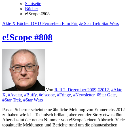
Startseite
Bücher
e!Scope #808
Akte X
Bücher
DVD
Fernsehen
Film
Fringe
Star Trek
Star Wars
e!Scope #808
Von
Ralf
2. Dezember 2009
#2012
,
#Akte
X
,
#Avatar
,
#Buffy
,
#e!scope
,
#Fringe
,
#Newsletter
,
#Star Gate
,
#Star Trek
,
#Star Wars
Pascal Scherrer scheint eine ähnliche Meinung von Emmerichs 2012
zu haben wie ich. Technisch brillant, aber von der Story etwas dünn.
Aber das tut der neuen Nummer von e!Scope keinen Abbruch. Viele
topaktuelle Meldungen und Berichte rund um die phantastischen