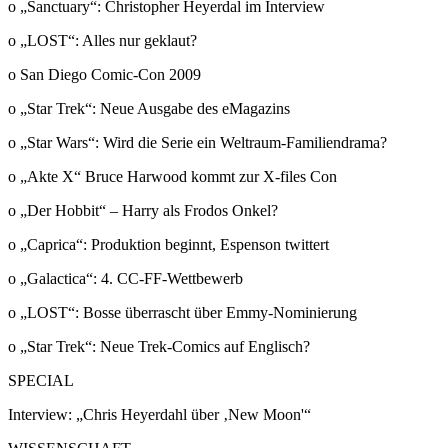
o „Sanctuary“: Christopher Heyerdal im Interview
o „LOST“: Alles nur geklaut?
o San Diego Comic-Con 2009
o „Star Trek“: Neue Ausgabe des eMagazins
o „Star Wars“: Wird die Serie ein Weltraum-Familiendrama?
o „Akte X“ Bruce Harwood kommt zur X-files Con
o „Der Hobbit“ – Harry als Frodos Onkel?
o „Caprica“: Produktion beginnt, Espenson twittert
o „Galactica“: 4. CC-FF-Wettbewerb
o „LOST“: Bosse überrascht über Emmy-Nominierung
o „Star Trek“: Neue Trek-Comics auf Englisch?
SPECIAL
Interview: „Chris Heyerdahl über ‚New Moon'“