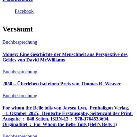
Facebook
Versäumt
Buchbesprechung
Money: Eine Geschichte der Menschheit aus Perspektive des
Geldes von David McWilliams
Buchbesprechung
2050 – Überleben hat einen Preis von Thomas R. Weaver
Buchbesprechung
For whom the Belle tolls von Jaysea Lyn, ‎ Penhaligon Verlag,
‎ 1. Oktober 2025, ‎ Deutsche Erstausgabe, Seitenzahl der Print-
Ausgabe ‏ : ‎ 848 Seiten, ISBN-13 ‏ : ‎ 978-3764533694,
Originaltitel ‏ : ‎ For Whom the Belle Tolls (Hell’s Bells 1)
Buchbesprechung