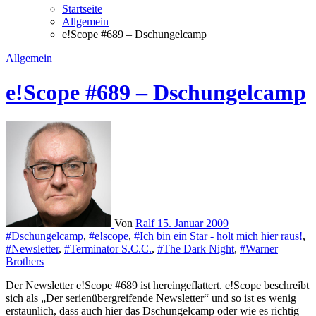
Startseite
Allgemein
e!Scope #689 – Dschungelcamp
Allgemein
e!Scope #689 – Dschungelcamp
Von
Ralf
15. Januar 2009
#Dschungelcamp
,
#e!scope
,
#Ich bin ein Star - holt mich hier raus!
,
#Newsletter
,
#Terminator S.C.C.
,
#The Dark Night
,
#Warner
Brothers
Der Newsletter e!Scope #689 ist hereingeflattert. e!Scope beschreibt
sich als „Der serienübergreifende Newsletter“ und so ist es wenig
erstaunlich, dass auch hier das Dschungelcamp oder wie es richtig