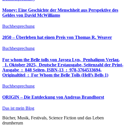
Money: Eine Geschichte der Menschheit aus Perspektive des
Geldes von David McWilliams
Buchbesprechung
2050 – Überleben hat einen Preis von Thomas R. Weaver
Buchbesprechung
For whom the Belle tolls von Jaysea Lyn, ‎ Penhaligon Verlag,
‎ 1. Oktober 2025, ‎ Deutsche Erstausgabe, Seitenzahl der Print-
Ausgabe ‏ : ‎ 848 Seiten, ISBN-13 ‏ : ‎ 978-3764533694,
Originaltitel ‏ : ‎ For Whom the Belle Tolls (Hell’s Bells 1)
Buchbesprechung
ORIGIN – Die Entdeckung von Andreas Brandhorst
Das ist mein Blog
Bücher, Musik, Festivals, Science Fiction und das Leben
drumherum