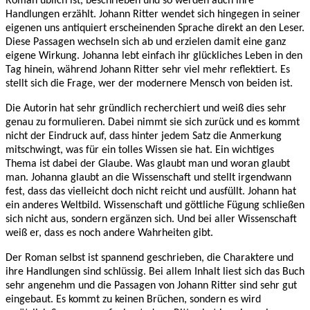
Roman üblich ist, beschrieben und so werden auch ihre
Handlungen erzählt. Johann Ritter wendet sich hingegen in seiner
eigenen uns antiquiert erscheinenden Sprache direkt an den Leser.
Diese Passagen wechseln sich ab und erzielen damit eine ganz
eigene Wirkung. Johanna lebt einfach ihr glückliches Leben in den
Tag hinein, während Johann Ritter sehr viel mehr reflektiert. Es
stellt sich die Frage, wer der modernere Mensch von beiden ist.
Die Autorin hat sehr gründlich recherchiert und weiß dies sehr
genau zu formulieren. Dabei nimmt sie sich zurück und es kommt
nicht der Eindruck auf, dass hinter jedem Satz die Anmerkung
mitschwingt, was für ein tolles Wissen sie hat. Ein wichtiges
Thema ist dabei der Glaube. Was glaubt man und woran glaubt
man. Johanna glaubt an die Wissenschaft und stellt irgendwann
fest, dass das vielleicht doch nicht reicht und ausfüllt. Johann hat
ein anderes Weltbild. Wissenschaft und göttliche Fügung schließen
sich nicht aus, sondern ergänzen sich. Und bei aller Wissenschaft
weiß er, dass es noch andere Wahrheiten gibt.
Der Roman selbst ist spannend geschrieben, die Charaktere und
ihre Handlungen sind schlüssig. Bei allem Inhalt liest sich das Buch
sehr angenehm und die Passagen von Johann Ritter sind sehr gut
eingebaut. Es kommt zu keinen Brüchen, sondern es wird