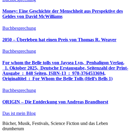
Money: Eine Geschichte der Menschheit aus Perspektive des
Geldes von David McWilliams
Buchbesprechung
2050 – Überleben hat einen Preis von Thomas R. Weaver
Buchbesprechung
For whom the Belle tolls von Jaysea Lyn, ‎ Penhaligon Verlag,
‎ 1. Oktober 2025, ‎ Deutsche Erstausgabe, Seitenzahl der Print-
Ausgabe ‏ : ‎ 848 Seiten, ISBN-13 ‏ : ‎ 978-3764533694,
Originaltitel ‏ : ‎ For Whom the Belle Tolls (Hell’s Bells 1)
Buchbesprechung
ORIGIN – Die Entdeckung von Andreas Brandhorst
Das ist mein Blog
Bücher, Musik, Festivals, Science Fiction und das Leben
drumherum