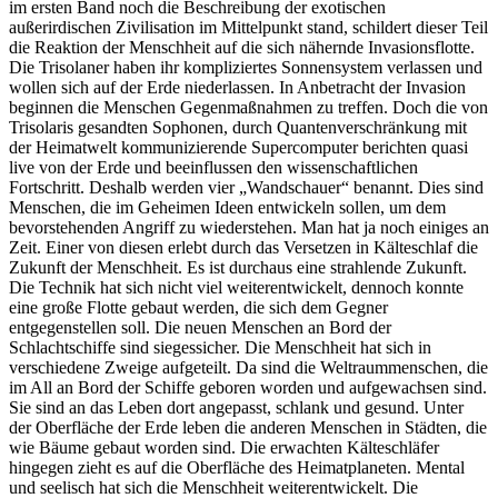
im ersten Band noch die Beschreibung der exotischen
außerirdischen Zivilisation im Mittelpunkt stand, schildert dieser Teil
die Reaktion der Menschheit auf die sich nähernde Invasionsflotte.
Die Trisolaner haben ihr kompliziertes Sonnensystem verlassen und
wollen sich auf der Erde niederlassen. In Anbetracht der Invasion
beginnen die Menschen Gegenmaßnahmen zu treffen. Doch die von
Trisolaris gesandten Sophonen, durch Quantenverschränkung mit
der Heimatwelt kommunizierende Supercomputer berichten quasi
live von der Erde und beeinflussen den wissenschaftlichen
Fortschritt. Deshalb werden vier „Wandschauer“ benannt. Dies sind
Menschen, die im Geheimen Ideen entwickeln sollen, um dem
bevorstehenden Angriff zu wiederstehen. Man hat ja noch einiges an
Zeit. Einer von diesen erlebt durch das Versetzen in Kälteschlaf die
Zukunft der Menschheit. Es ist durchaus eine strahlende Zukunft.
Die Technik hat sich nicht viel weiterentwickelt, dennoch konnte
eine große Flotte gebaut werden, die sich dem Gegner
entgegenstellen soll. Die neuen Menschen an Bord der
Schlachtschiffe sind siegessicher. Die Menschheit hat sich in
verschiedene Zweige aufgeteilt. Da sind die Weltraummenschen, die
im All an Bord der Schiffe geboren worden und aufgewachsen sind.
Sie sind an das Leben dort angepasst, schlank und gesund. Unter
der Oberfläche der Erde leben die anderen Menschen in Städten, die
wie Bäume gebaut worden sind. Die erwachten Kälteschläfer
hingegen zieht es auf die Oberfläche des Heimatplaneten. Mental
und seelisch hat sich die Menschheit weiterentwickelt. Die