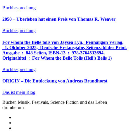
Buchbesprechung
2050 – Überleben hat einen Preis von Thomas R. Weaver
Buchbesprechung
For whom the Belle tolls von Jaysea Lyn, ‎ Penhaligon Verlag,
‎ 1. Oktober 2025, ‎ Deutsche Erstausgabe, Seitenzahl der Print-
Ausgabe ‏ : ‎ 848 Seiten, ISBN-13 ‏ : ‎ 978-3764533694,
Originaltitel ‏ : ‎ For Whom the Belle Tolls (Hell’s Bells 1)
Buchbesprechung
ORIGIN – Die Entdeckung von Andreas Brandhorst
Das ist mein Blog
Bücher, Musik, Festivals, Science Fiction und das Leben
drumherum