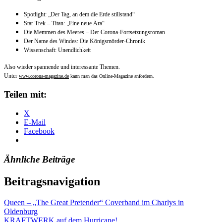
Spotlight: „Der Tag, an dem die Erde stillstand“
Star Trek – Titan: „Eine neue Ära“
Die Memmen des Meeres – Der Corona-Fortsetzungsroman
Der Name des Windes: Die Königsmörder-Chronik
Wissenschaft: Unendlichkeit
Also wieder spannende und interessante Themen.
Unter
www.corona-magazine.de
kann man das Online-Magazine anfordern.
Teilen mit:
X
E-Mail
Facebook
Ähnliche Beiträge
Beitragsnavigation
Queen – „The Great Pretender“ Coverband im Charlys in
Oldenburg
KRAFTWERK auf dem Hurricane!