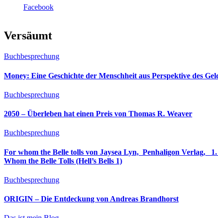
Facebook
Versäumt
Buchbesprechung
Money: Eine Geschichte der Menschheit aus Perspektive des Ge
Buchbesprechung
2050 – Überleben hat einen Preis von Thomas R. Weaver
Buchbesprechung
For whom the Belle tolls von Jaysea Lyn, ‎ Penhaligon Verlag, ‎ 1. Oktober 2025, ‎ Deutsche Erstaus
Whom the Belle Tolls (Hell’s Bells 1)
Buchbesprechung
ORIGIN – Die Entdeckung von Andreas Brandhorst
Das ist mein Blog