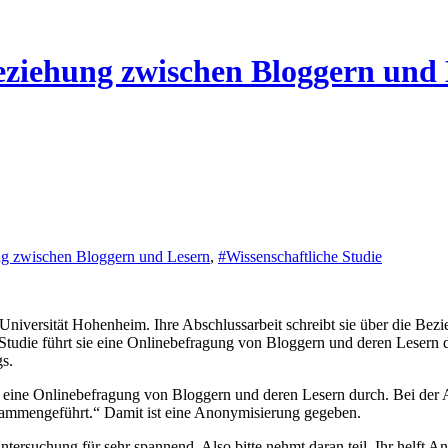
Beziehung zwischen Bloggern und
g zwischen Bloggern und Lesern
,
#Wissenschaftliche Studie
niversität Hohenheim. Ihre Abschlussarbeit schreibt sie über die Bez
Studie führt sie eine Onlinebefragung von Bloggern und deren Lesern
gs.
ir eine Onlinebefragung von Bloggern und deren Lesern durch. Bei de
sammengeführt.“ Damit ist eine Anonymisierung gegeben.
ntersuchung für sehr spannend. Also bitte nehmt daran teil. Ihr helft 