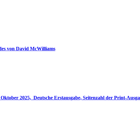
ldes von David McWilliams
gabe, Seitenzahl der Print-Ausgabe ‏ : ‎ 848 Seiten, ISBN-13 ‏ : ‎ 978-3764533694, Originaltitel ‏ : 