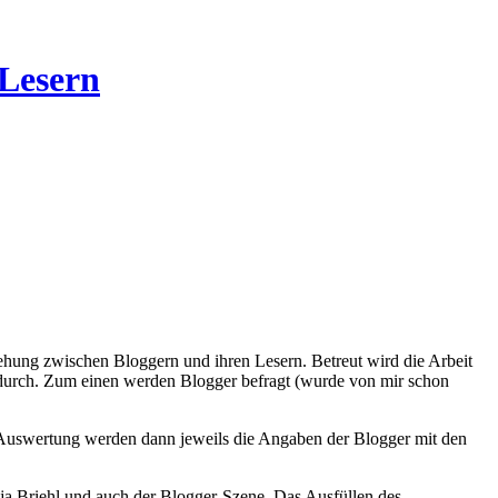
 Lesern
iehung zwischen Bloggern und ihren Lesern. Betreut wird die Arbeit
 durch. Zum einen werden Blogger befragt (wurde von mir schon
r Auswertung werden dann jeweils die Angaben der Blogger mit den
Anja Briehl und auch der Blogger-Szene. Das Ausfüllen des