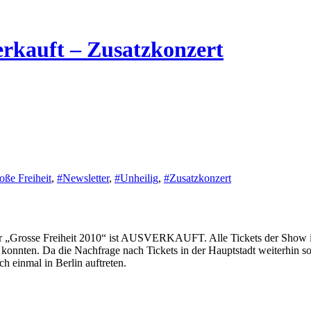
erkauft – Zusatzkonzert
oße Freiheit
,
#Newsletter
,
#Unheilig
,
#Zusatzkonzert
Tour „Grosse Freiheit 2010“ ist AUSVERKAUFT. Alle Tickets der Show i
r konnten. Da die Nachfrage nach Tickets in der Hauptstadt weiterhin so 
 einmal in Berlin auftreten.