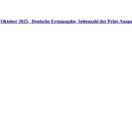
gabe, Seitenzahl der Print-Ausgabe ‏ : ‎ 848 Seiten, ISBN-13 ‏ : ‎ 978-3764533694, Originaltitel ‏ : 