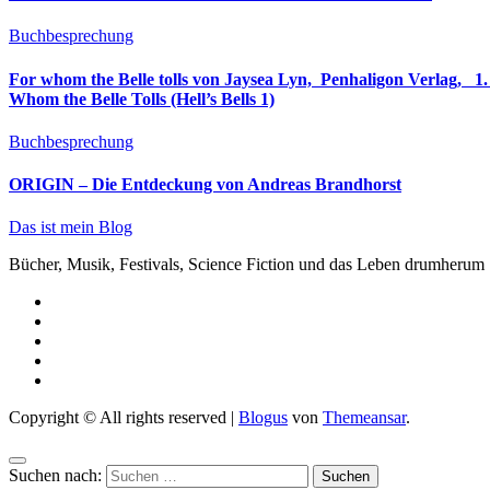
Buchbesprechung
For whom the Belle tolls von Jaysea Lyn, ‎ Penhaligon Verlag, ‎ 1. Oktober 2025, ‎ Deutsche Erstaus
Whom the Belle Tolls (Hell’s Bells 1)
Buchbesprechung
ORIGIN – Die Entdeckung von Andreas Brandhorst
Das ist mein Blog
Bücher, Musik, Festivals, Science Fiction und das Leben drumherum
Copyright © All rights reserved
|
Blogus
von
Themeansar
.
Suchen nach: