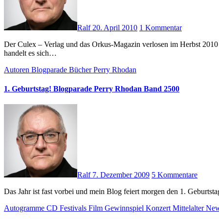
Ralf
20. April 2010
1 Kommentar
Der Culex – Verlag und das Orkus-Magazin verlosen im Herbst 2010 eine Wohnzimmerlesung mit dem Sänger, Musiker, Dichter & Schauspieler Oswald Henke (Goethes Erben, HENKE, Artwork). Allerdings
handelt es sich…
Autoren
Blogparade
Bücher
Perry Rhodan
1. Geburtstag! Blogparade Perry Rhodan Band 2500
Ralf
7. Dezember 2009
5 Kommentare
Das Jahr ist fast vorbei und mein Blog feiert morgen den 1. Gebu
Autogramme
CD
Festivals
Film
Gewinnspiel
Konzert
Mittelalter
New