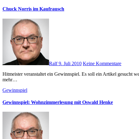
Chuck Norris im Kaufrausch
Ralf
9. Juli 2010
Keine Kommentare
Hitmeister veranstaltet ein Gewinnspiel. Es soll ein Artikel gesucht werden, den Chuck Norris (kennen doch alle, oder?) kaufen würde. Klaro, er würden einen Sonnenschirm kaufen, damit er keinen Schatten
mehr…
Gewinnspiel
Gewinnspiel: Wohnzimmerlesung mit Oswald Henke