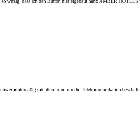
 ich so witzig, dass ich den Button hier eigebaut habt: AMBER HOTELS
ßt – schwerpunktmäßig mit allem rund um die Telekommunikation beschäf