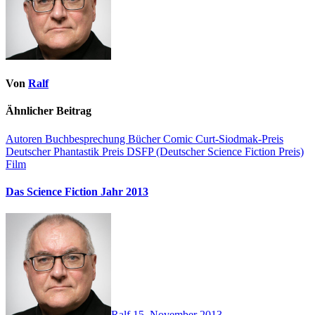
Von
Ralf
Ähnlicher Beitrag
Autoren
Buchbesprechung
Bücher
Comic
Curt-Siodmak-Preis
Deutscher Phantastik Preis
DSFP (Deutscher Science Fiction Preis)
Film
Das Science Fiction Jahr 2013
Ralf
15. November 2013