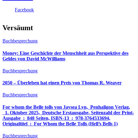
Facebook
Versäumt
Buchbesprechung
Money: Eine Geschichte der Menschheit aus Perspektive des
Geldes von David McWilliams
Buchbesprechung
2050 – Überleben hat einen Preis von Thomas R. Weaver
Buchbesprechung
For whom the Belle tolls von Jaysea Lyn, ‎ Penhaligon Verlag,
‎ 1. Oktober 2025, ‎ Deutsche Erstausgabe, Seitenzahl der Print-
Ausgabe ‏ : ‎ 848 Seiten, ISBN-13 ‏ : ‎ 978-3764533694,
Originaltitel ‏ : ‎ For Whom the Belle Tolls (Hell’s Bells 1)
Buchbesprechung