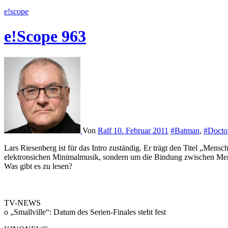
e!scope
e!Scope 963
Von
Ralf
10. Februar 2011
#Batman
,
#Docto
Lars Riesenberg ist für das Intro zuständig. Er trägt den Titel „Menschmaschine“. Die erste Assoziation, die ich dabei hatte, war natürlich KRAFTWERK, doch es geht nicht um diese Wegbereiter der
elektronsichen Minimalmusik, sondern um die Bindung zwischen Me
Was gibt es zu lesen?
TV-NEWS
o „Smallville“: Datum des Serien-Finales steht fest