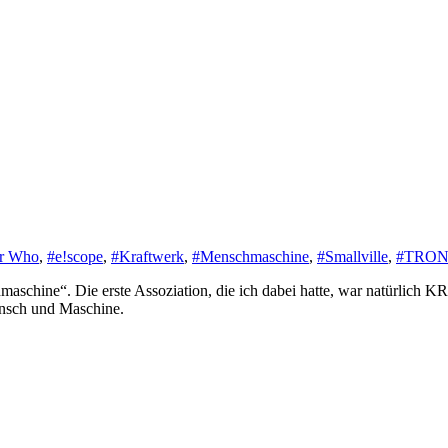
r Who
,
#e!scope
,
#Kraftwerk
,
#Menschmaschine
,
#Smallville
,
#TRO
nsch und Maschine.