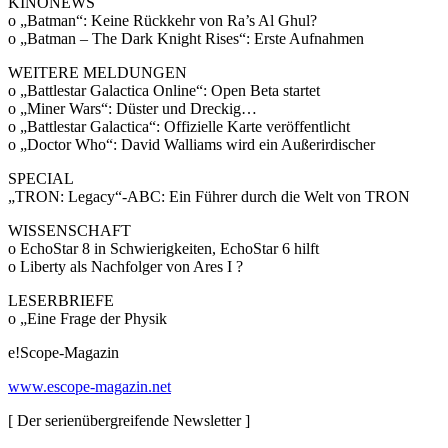
KINONEWS
o „Batman“: Keine Rückkehr von Ra’s Al Ghul?
o „Batman – The Dark Knight Rises“: Erste Aufnahmen
WEITERE MELDUNGEN
o „Battlestar Galactica Online“: Open Beta startet
o „Miner Wars“: Düster und Dreckig…
o „Battlestar Galactica“: Offizielle Karte veröffentlicht
o „Doctor Who“: David Walliams wird ein Außerirdischer
SPECIAL
„TRON: Legacy“-ABC: Ein Führer durch die Welt von TRON
WISSENSCHAFT
o EchoStar 8 in Schwierigkeiten, EchoStar 6 hilft
o Liberty als Nachfolger von Ares I ?
LESERBRIEFE
o „Eine Frage der Physik
e!Scope-Magazin
www.escope-magazin.net
[ Der serienübergreifende Newsletter ]