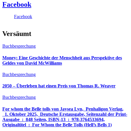
Facebook
Facebook
Versäumt
Buchbesprechung
Money: Eine Geschichte der Menschheit aus Perspektive des
Geldes von David McWilliams
Buchbesprechung
2050 – Überleben hat einen Preis von Thomas R. Weaver
Buchbesprechung
For whom the Belle tolls von Jaysea Lyn, ‎ Penhaligon Verlag,
‎ 1. Oktober 2025, ‎ Deutsche Erstausgabe, Seitenzahl der Print-
Ausgabe ‏ : ‎ 848 Seiten, ISBN-13 ‏ : ‎ 978-3764533694,
Originaltitel ‏ : ‎ For Whom the Belle Tolls (Hell’s Bells 1)