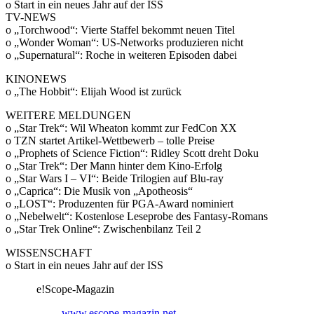
o Start in ein neues Jahr auf der ISS
TV-NEWS
o „Torchwood“: Vierte Staffel bekommt neuen Titel
o „Wonder Woman“: US-Networks produzieren nicht
o „Supernatural“: Roche in weiteren Episoden dabei
KINONEWS
o „The Hobbit“: Elijah Wood ist zurück
WEITERE MELDUNGEN
o „Star Trek“: Wil Wheaton kommt zur FedCon XX
o TZN startet Artikel-Wettbewerb – tolle Preise
o „Prophets of Science Fiction“: Ridley Scott dreht Doku
o „Star Trek“: Der Mann hinter dem Kino-Erfolg
o „Star Wars I – VI“: Beide Trilogien auf Blu-ray
o „Caprica“: Die Musik von „Apotheosis“
o „LOST“: Produzenten für PGA-Award nominiert
o „Nebelwelt“: Kostenlose Leseprobe des Fantasy-Romans
o „Star Trek Online“: Zwischenbilanz Teil 2
WISSENSCHAFT
o Start in ein neues Jahr auf der ISS
e!Scope-Magazin
www.escope-magazin.net