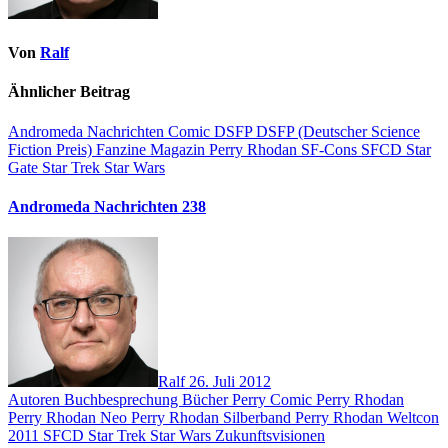
Von
Ralf
Ähnlicher Beitrag
Andromeda Nachrichten
Comic
DSFP
DSFP (Deutscher Science
Fiction Preis)
Fanzine
Magazin
Perry Rhodan
SF-Cons
SFCD
Star
Gate
Star Trek
Star Wars
Andromeda Nachrichten 238
Ralf
26. Juli 2012
Autoren
Buchbesprechung
Bücher
Perry Comic
Perry Rhodan
Perry Rhodan Neo
Perry Rhodan Silberband
Perry Rhodan Weltcon
2011
SFCD
Star Trek
Star Wars
Zukunftsvisionen