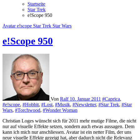
Startseite
Star Trek
e!Scope 950
Avatar
e!scope
Star Trek
Star Wars
e!Scope 950
Von
Ralf
10. Januar 2011
#Caprica
,
#e!scope
,
#Hobbit
,
#Lost
,
#Musik
,
#Newsletter
,
#Star Trek
,
#Star
Wars
,
#Torchwood
,
#Wonder Woman
Christian Loges wünscht sich für 2011 mehr mutige Filme, die nicht
nur auf visuelle Effekte setzen, sondern auch etwas aussagen. Dem
kann ich mich nur anschliessen. Avatar ist ein netter Film, der uns
neue visuelle Effekte gezeigt hat, aber dadurch nicht die Relevanz