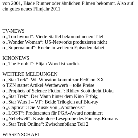
von 2001, Blade Runner oder ähnlichen Filmen bekommt. Also auf
ein gutes neues Filmjahr 2011.
TV-NEWS
o „Torchwood“: Vierte Staffel bekommt neuen Titel
o „Wonder Woman“: US-Networks produzieren nicht
o „Supernatural“: Roche in weiteren Episoden dabei
KINONEWS
o „The Hobbit“: Elijah Wood ist zurück
WEITERE MELDUNGEN
o „Star Trek“: Wil Wheaton kommt zur FedCon XX
o TZN startet Artikel-Wettbewerb – tolle Preise
o „Prophets of Science Fiction“: Ridley Scott dreht Doku
o „Star Trek“: Der Mann hinter dem Kino-Erfolg
o „Star Wars I – VI“: Beide Trilogien auf Blu-ray
o „Caprica“: Die Musik von „Apotheosis“
o „LOST“: Produzenten für PGA-Award nominiert
o „Nebelwelt“: Kostenlose Leseprobe des Fantasy-Romans
o „Star Trek Online“: Zwischenbilanz Teil 2
WISSENSCHAFT