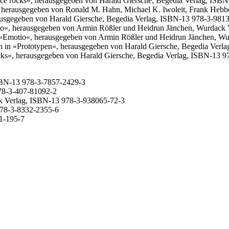
pace rocks«, herausgegeben von Harald Giersche, Begedia Verlag, ISB
, herausgegeben von Ronald M. Hahn, Michael K. Iwoleit, Frank Heb
rausgegeben von Harald Giersche, Begedia Verlag, ISBN-13 978-3-981
tio«, herausgegeben von Armin Rößler und Heidrun Jänchen, Wurdack
n »Emotio«, herausgegeben von Armin Rößler und Heidrun Jänchen, W
 in »Prototypen«, herausgegeben von Harald Giersche, Begedia Verl
ocks«, herausgegeben von Harald Giersche, Begedia Verlag, ISBN-13 
SBN-13 978-3-7857-2429-3
978-3-407-81092-2
k Verlag, ISBN-13 978-3-938065-72-3
978-3-8332-2355-6
1-195-7