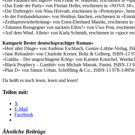
»Das Paradies des Jägers« von Frank W. Haubold, erschienen in »s
»Das Ende der Party« von Florian Heller, erschienen in »NOVA 18«
»Die Duftorgel« von Nina Horvath, erschienen in »Prototypen«, he
»In der Freihandelszone« von Heidrun Jänchen, erschienen in »Emo
»Zeitlupenwiederholung« von Ernst-Eberhard Manski, erschienen i
»Träumen Bossgegner von nackten Elfen?« von Uwe Post, erschienen
»Auf dem Wind. Allein« von Karla Schmidt, erschienen in »space r
Kategorie Bester deutschsprachiger Roman«
»Herr aller Dinge« von Andreas Eschbach, Gustav-Lübbe-Verlag, I
»Jane Reloaded« von Charlotte Kerner, Beltz & Gelberg, ISBN-13 
»Galdäa – Der ungeschlagene Krieg« von Karsten Kruschel, Wurdac
»Black Prophecy – Gambit« von Michale Marrak, Panini, ISBN-13 
»Plan D« von Simon Urban, Schöffling & Co., ISBN-13 978-3-8956
Da heißt es noch lesen, lesen und lesen!
Teilen mit:
X
E-Mail
Facebook
Ähnliche Beiträge