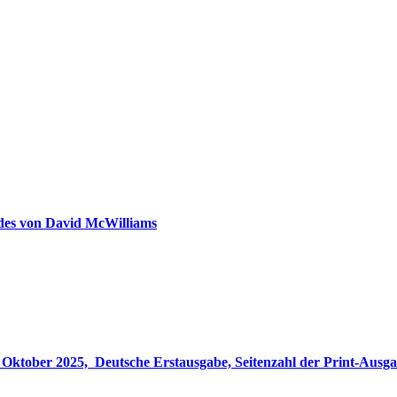
ldes von David McWilliams
gabe, Seitenzahl der Print-Ausgabe ‏ : ‎ 848 Seiten, ISBN-13 ‏ : ‎ 978-3764533694, Originaltitel ‏ : 