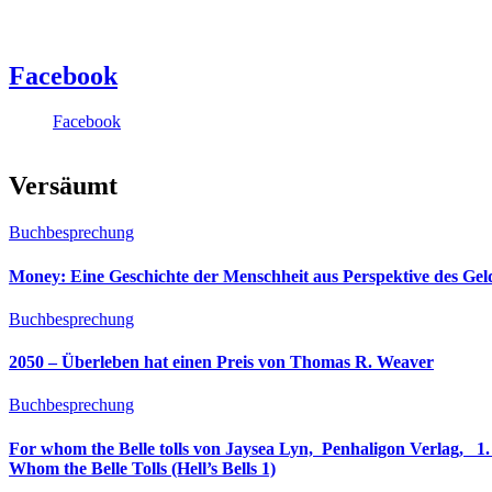
Facebook
Facebook
Versäumt
Buchbesprechung
Money: Eine Geschichte der Menschheit aus Perspektive des Ge
Buchbesprechung
2050 – Überleben hat einen Preis von Thomas R. Weaver
Buchbesprechung
For whom the Belle tolls von Jaysea Lyn, ‎ Penhaligon Verlag, ‎ 1. Oktober 2025, ‎ Deutsche Erstaus
Whom the Belle Tolls (Hell’s Bells 1)