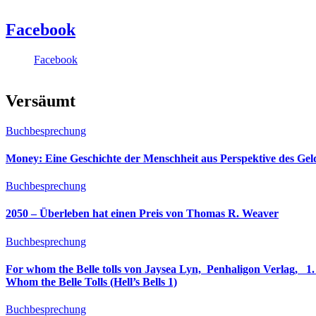
Facebook
Facebook
Versäumt
Buchbesprechung
Money: Eine Geschichte der Menschheit aus Perspektive des Ge
Buchbesprechung
2050 – Überleben hat einen Preis von Thomas R. Weaver
Buchbesprechung
For whom the Belle tolls von Jaysea Lyn, ‎ Penhaligon Verlag, ‎ 1. Oktober 2025, ‎ Deutsche Erstaus
Whom the Belle Tolls (Hell’s Bells 1)
Buchbesprechung