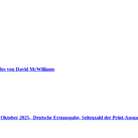
ldes von David McWilliams
gabe, Seitenzahl der Print-Ausgabe ‏ : ‎ 848 Seiten, ISBN-13 ‏ : ‎ 978-3764533694, Originaltitel ‏ : 