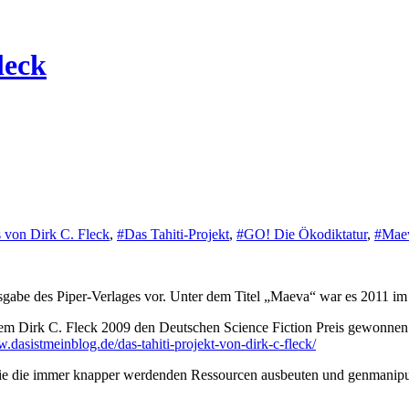
leck
 von Dirk C. Fleck
,
#Das Tahiti-Projekt
,
#GO! Die Ökodiktatur
,
#Mae
gabe des Piper-Verlages vor. Unter dem Titel „Maeva“ war es 2011 im 
 dem Dirk C. Fleck 2009 den Deutschen Science Fiction Preis gewonnen 
.dasistmeinblog.de/das-tahiti-projekt-von-dirk-c-fleck/
e die immer knapper werdenden Ressourcen ausbeuten und genmanipuli