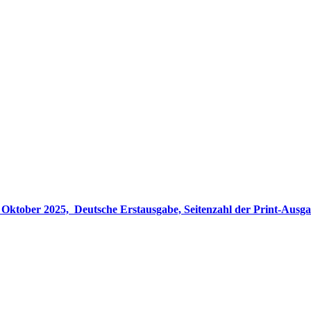
gabe, Seitenzahl der Print-Ausgabe ‏ : ‎ 848 Seiten, ISBN-13 ‏ : ‎ 978-3764533694, Originaltitel ‏ : 