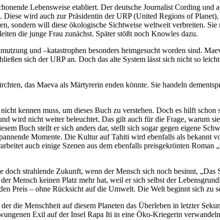
honende Lebensweise etabliert. Der deutsche Journalist Cording und au
n. Diese wird auch zur Präsidentin der URP (United Regions of Planet
eren, sondern will diese ökologische Sichtweise weltweit verbreiten. Si
leiten die junge Frau zunächst. Später stößt noch Knowles dazu.
mutzung und –katastrophen besonders heimgesucht worden sind. Maeva w
ießen sich der URP an. Doch das alte System lässt sich nicht so leich
ürchten, das Maeva als Märtyrerin enden könnte. Sie handeln dements
nicht kennen muss, um dieses Buch zu verstehen. Doch es hilft schon s
ound wird nicht weiter beleuchtet. Das gilt auch für die Frage, warum s
iesem Buch stellt er sich anders dar, stellt sich sogar gegen eigene S
spannende Momente. Die Kultur auf Tahiti wird ebenfalls als bekannt v
arbeitet auch einige Szenen aus dem ebenfalls preisgekrönten Roman „
die doch strahlende Zukunft, wenn der Mensch sich noch besinnt, „Das 
 der Mensch keinen Platz mehr hat, weil er sich selbst der Lebensgr
 Preis – ohne Rücksicht auf die Umwelt. Die Welt beginnt sich zu s
 der die Menschheit auf diesem Planeten das Überleben in letzter Sekun
ngenen Exil auf der Insel Rapa Iti in eine Öko-Kriegerin verwandeln. 