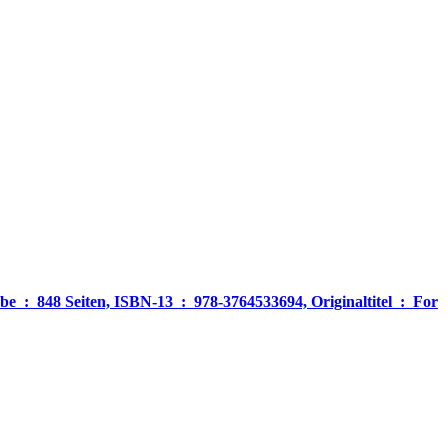
‎ For