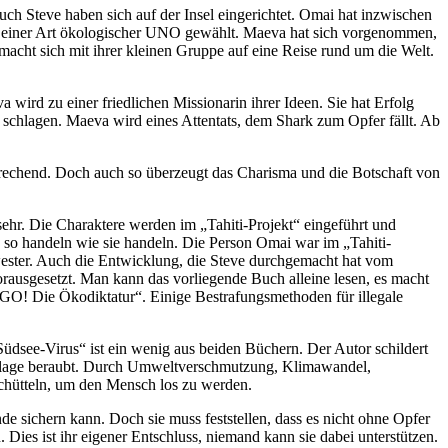
ch Steve haben sich auf der Insel eingerichtet. Omai hat inzwischen
), einer Art ökologischer UNO gewählt. Maeva hat sich vorgenommen,
e macht sich mit ihrer kleinen Gruppe auf eine Reise rund um die Welt.
ird zu einer friedlichen Missionarin ihrer Ideen. Sie hat Erfolg
t schlagen. Maeva wird eines Attentats, dem Shark zum Opfer fällt. Ab
prechend. Doch auch so überzeugt das Charisma und die Botschaft von
ehr. Die Charaktere werden im „Tahiti-Projekt“ eingeführt und
ie so handeln wie sie handeln. Die Person Omai war im „Tahiti-
chwester. Auch die Entwicklung, die Steve durchgemacht hat vom
orausgesetzt. Man kann das vorliegende Buch alleine lesen, es macht
GO! Die Ökodiktatur“. Einige Bestrafungsmethoden für illegale
Südsee-Virus“ ist ein wenig aus beiden Büchern. Der Autor schildert
undlage beraubt. Durch Umweltverschmutzung, Klimawandel,
chütteln, um den Mensch los zu werden.
de sichern kann. Doch sie muss feststellen, dass es nicht ohne Opfer
Dies ist ihr eigener Entschluss, niemand kann sie dabei unterstützen.