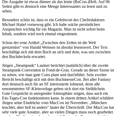
Die Ausgabe ist etwas dünner als das letzte (BuCon-)Heft. Auf 96
Seiten gibt es dennoch eine Menge Interessantes zu lesen und zu
sehen.
Besonders schön ist, dass es ein Geleitwort des Chefredakteurs
Michael Haitel vorneweg gibt. Ich halte solche persönlichen
Ansprachen wichtig für ein Magazin. Man ist nicht sofort beim
Inhalt, sondern wird noch einmal eingestimmt.
Schon der erste Artikel „Zwischen den Zeilen ist die Welt
grenzenlos“ von Harald Weissen ist absolut lesenswert. Der Text
beschäftigt sich mit dem Buch an sich und dem, was uns zwischen
den Buchdeckeln erwartet.
Jürgen „Steampunk“ Lautner berichtet (natürlich) über die zweite
Steampunk-Convention in Fond-de-Gras. Gerade an dieser Szene ist
zu sehen, wie man gute Cons plant und durchführt. Sein zweiter
Bericht beschäftigt sich mit dem BuchmesseCon. Bei aller Fantasy
dort dennoch auch für an SF interessierte lohnend, denn alle
renommierten SF-Kleinverlage geben sich dort ein Stelldichein.
Gute Gespräche in anregender Atmosphäre zeigen, dass auch ein
Ein-Tages-Con funktionieren kann. In einem dritten Artikel schildert
Jürgen seine Eindrücke vom MucCon im November. „München
leuchtet, aber hell ist anders“ lautet die Überschrift. Der MucCon hat
sehr viele gute Ansätze, aber an vielen Dingen muss noch gearbeitet