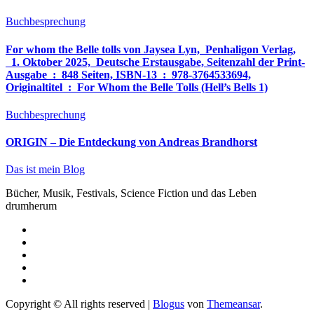
Buchbesprechung
For whom the Belle tolls von Jaysea Lyn, ‎ Penhaligon Verlag,
‎ 1. Oktober 2025, ‎ Deutsche Erstausgabe, Seitenzahl der Print-
Ausgabe ‏ : ‎ 848 Seiten, ISBN-13 ‏ : ‎ 978-3764533694,
Originaltitel ‏ : ‎ For Whom the Belle Tolls (Hell’s Bells 1)
Buchbesprechung
ORIGIN – Die Entdeckung von Andreas Brandhorst
Das ist mein Blog
Bücher, Musik, Festivals, Science Fiction und das Leben
drumherum
Copyright © All rights reserved
|
Blogus
von
Themeansar
.