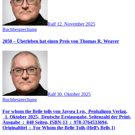
Ralf
12. November 2025
Buchbesprechung
2050 – Überleben hat einen Preis von Thomas R. Weaver
Ralf
30. Oktober 2025
Buchbesprechung
For whom the Belle tolls von Jaysea Lyn, ‎ Penhaligon Verlag,
‎ 1. Oktober 2025, ‎ Deutsche Erstausgabe, Seitenzahl der Print-
Ausgabe ‏ : ‎ 848 Seiten, ISBN-13 ‏ : ‎ 978-3764533694,
Originaltitel ‏ : ‎ For Whom the Belle Tolls (Hell’s Bells 1)