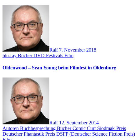
Ralf
7. November 2018
blu-ray
Bücher
DVD
Festivals
Film
Oldenwood – Sean Young beim Filmfest in Oldenburg
Ralf
12. September 2014
Autoren
Buchbesprechung
Bücher
Comic
Curt-Siodmak-Preis
Deutscher Phantastik Preis
DSFP (Deutscher Science Fiction Preis)
Film