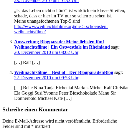
28. November 2010 um 16:33 Uhr
„Ist das Leben nicht schön?“ ist wirklich ein klasse Streifen,
schade, dass er hier im TV nur so selten zu sehen ist.
Meine unangefochtenen Top-5 sind
http://www.weihnachtsfilme.org/die-5-schoensten-
weihnachtsfilme/
Auswertung Blogparade: Meine liebsten fünf
Weihnachtsfilme | Ein Ostwestfale im Rheinland
sagt:
20. Dezember 2010 um 08:02 Uhr
[…] Ralf […]
Weihnachtsfilme – Best of - Der BlogparadenBlog
sagt:
22. Dezember 2010 um 09:53 Uhr
[…] Beile Nina Tanja Eichental Markus Michel Ralf Christian
Ela Goggi Susi Yvonne Peter Bioschokolade Manu Sir
Donnerbold Michael Kate […]
Schreibe einen Kommentar
Deine E-Mail-Adresse wird nicht veröffentlicht.
Erforderliche
Felder sind mit
*
markiert