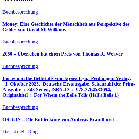
Buchbesprechung
Money: Eine Geschichte der Menschheit aus Perspektive des
Geldes von David McWilliams
Buchbesprechung
2050 – Überleben hat einen Preis von Thomas R. Weaver
Buchbesprechung
For whom the Belle tolls von Jaysea Lyn, ‎ Penhaligon Verlag,
‎ 1. Oktober 2025, ‎ Deutsche Erstausgabe, Seitenzahl der Print-
Ausgabe ‏ : ‎ 848 Seiten, ISBN-13 ‏ : ‎ 978-3764533694,
Originaltitel ‏ : ‎ For Whom the Belle Tolls (Hell’s Bells 1)
Buchbesprechung
ORIGIN – Die Entdeckung von Andreas Brandhorst
Das ist mein Blog