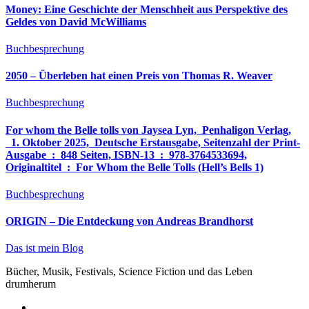
Money: Eine Geschichte der Menschheit aus Perspektive des
Geldes von David McWilliams
Buchbesprechung
2050 – Überleben hat einen Preis von Thomas R. Weaver
Buchbesprechung
For whom the Belle tolls von Jaysea Lyn, ‎ Penhaligon Verlag,
‎ 1. Oktober 2025, ‎ Deutsche Erstausgabe, Seitenzahl der Print-
Ausgabe ‏ : ‎ 848 Seiten, ISBN-13 ‏ : ‎ 978-3764533694,
Originaltitel ‏ : ‎ For Whom the Belle Tolls (Hell’s Bells 1)
Buchbesprechung
ORIGIN – Die Entdeckung von Andreas Brandhorst
Das ist mein Blog
Bücher, Musik, Festivals, Science Fiction und das Leben
drumherum