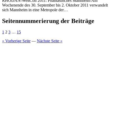
RHODAN-WeltCon 2011: Phantastisches Mannheim Am
Wochenende des 30. September bis 2. Oktober 2011 verwandelt
sich Mannheim in eine Metropole der…
Seitennummerierung der Beiträge
1
2
3
…
15
« Vorherige Seite
—
Nächste Seite »