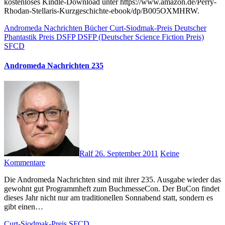
kostenloses Kindle-Download unter https://www.amazon.de/Perry-
Rhodan-Stellaris-Kurzgeschichte-ebook/dp/B005OXMHRW.
Andromeda Nachrichten
Bücher
Curt-Siodmak-Preis
Deutscher
Phantastik Preis
DSFP
DSFP (Deutscher Science Fiction Preis)
SFCD
Andromeda Nachrichten 235
Ralf
26. September 2011
Keine
Kommentare
Die Andromeda Nachrichten sind mit ihrer 235. Ausgabe wieder das
gewohnt gut Programmheft zum BuchmesseCon. Der BuCon findet
dieses Jahr nicht nur am traditionellen Sonnabend statt, sondern es
gibt einen…
Curt-Siodmak-Preis
SFCD