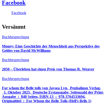
Facebook
Facebook
Versäumt
Buchbesprechung
Money: Eine Geschichte der Menschheit aus Perspektive des
Geldes von David McWilliams
Buchbesprechung
2050 – Überleben hat einen Preis von Thomas R. Weaver
Buchbesprechung
For whom the Belle tolls von Jaysea Lyn, ‎ Penhaligon Verlag,
‎ 1. Oktober 2025, ‎ Deutsche Erstausgabe, Seitenzahl der Print-
Ausgabe ‏ : ‎ 848 Seiten, ISBN-13 ‏ : ‎ 978-3764533694,
Originaltitel ‏ : ‎ For Whom the Belle Tolls (Hell’s Bells 1)