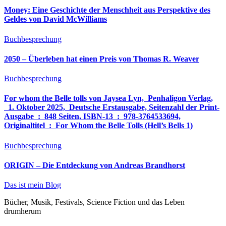
Money: Eine Geschichte der Menschheit aus Perspektive des
Geldes von David McWilliams
Buchbesprechung
2050 – Überleben hat einen Preis von Thomas R. Weaver
Buchbesprechung
For whom the Belle tolls von Jaysea Lyn, ‎ Penhaligon Verlag,
‎ 1. Oktober 2025, ‎ Deutsche Erstausgabe, Seitenzahl der Print-
Ausgabe ‏ : ‎ 848 Seiten, ISBN-13 ‏ : ‎ 978-3764533694,
Originaltitel ‏ : ‎ For Whom the Belle Tolls (Hell’s Bells 1)
Buchbesprechung
ORIGIN – Die Entdeckung von Andreas Brandhorst
Das ist mein Blog
Bücher, Musik, Festivals, Science Fiction und das Leben
drumherum