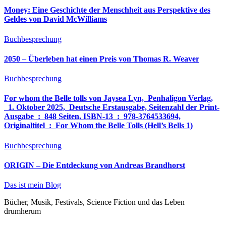
Money: Eine Geschichte der Menschheit aus Perspektive des
Geldes von David McWilliams
Buchbesprechung
2050 – Überleben hat einen Preis von Thomas R. Weaver
Buchbesprechung
For whom the Belle tolls von Jaysea Lyn, ‎ Penhaligon Verlag,
‎ 1. Oktober 2025, ‎ Deutsche Erstausgabe, Seitenzahl der Print-
Ausgabe ‏ : ‎ 848 Seiten, ISBN-13 ‏ : ‎ 978-3764533694,
Originaltitel ‏ : ‎ For Whom the Belle Tolls (Hell’s Bells 1)
Buchbesprechung
ORIGIN – Die Entdeckung von Andreas Brandhorst
Das ist mein Blog
Bücher, Musik, Festivals, Science Fiction und das Leben
drumherum