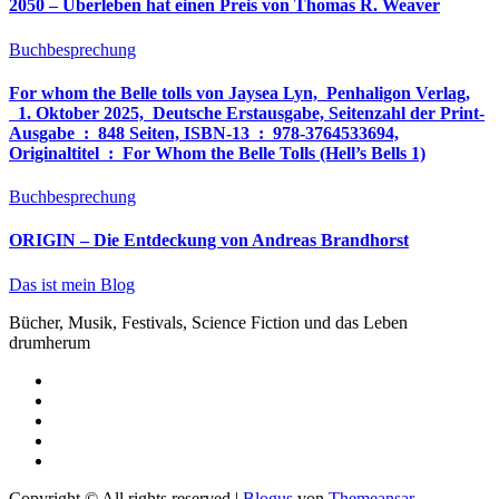
2050 – Überleben hat einen Preis von Thomas R. Weaver
Buchbesprechung
For whom the Belle tolls von Jaysea Lyn, ‎ Penhaligon Verlag,
‎ 1. Oktober 2025, ‎ Deutsche Erstausgabe, Seitenzahl der Print-
Ausgabe ‏ : ‎ 848 Seiten, ISBN-13 ‏ : ‎ 978-3764533694,
Originaltitel ‏ : ‎ For Whom the Belle Tolls (Hell’s Bells 1)
Buchbesprechung
ORIGIN – Die Entdeckung von Andreas Brandhorst
Das ist mein Blog
Bücher, Musik, Festivals, Science Fiction und das Leben
drumherum
Copyright © All rights reserved
|
Blogus
von
Themeansar
.