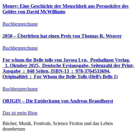
Money: Eine Geschichte der Menschheit aus Perspektive des
Geldes von David McWilliams
Buchbesprechung
2050 – Überleben hat einen Preis von Thomas R. Weaver
Buchbesprechung
For whom the Belle tolls von Jaysea Lyn, ‎ Penhaligon Verlag,
‎ 1. Oktober 2025, ‎ Deutsche Erstausgabe, Seitenzahl der Print-
Ausgabe ‏ : ‎ 848 Seiten, ISBN-13 ‏ : ‎ 978-3764533694,
Originaltitel ‏ : ‎ For Whom the Belle Tolls (Hell’s Bells 1)
Buchbesprechung
ORIGIN – Die Entdeckung von Andreas Brandhorst
Das ist mein Blog
Bücher, Musik, Festivals, Science Fiction und das Leben
drumherum