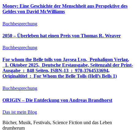
Money: Eine Geschichte der Menschheit aus Perspektive des
Geldes von David McWilliams
Buchbesprechung
2050 – Überleben hat einen Preis von Thomas R. Weaver
Buchbesprechung
For whom the Belle tolls von Jaysea Lyn, ‎ Penhaligon Verlag,
‎ 1. Oktober 2025, ‎ Deutsche Erstausgabe, Seitenzahl der Print-
Ausgabe ‏ : ‎ 848 Seiten, ISBN-13 ‏ : ‎ 978-3764533694,
Originaltitel ‏ : ‎ For Whom the Belle Tolls (Hell’s Bells 1)
Buchbesprechung
ORIGIN – Die Entdeckung von Andreas Brandhorst
Das ist mein Blog
Bücher, Musik, Festivals, Science Fiction und das Leben
drumherum