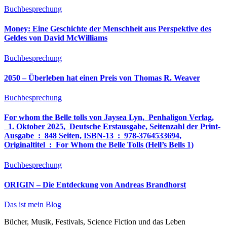
Buchbesprechung
Money: Eine Geschichte der Menschheit aus Perspektive des
Geldes von David McWilliams
Buchbesprechung
2050 – Überleben hat einen Preis von Thomas R. Weaver
Buchbesprechung
For whom the Belle tolls von Jaysea Lyn, ‎ Penhaligon Verlag,
‎ 1. Oktober 2025, ‎ Deutsche Erstausgabe, Seitenzahl der Print-
Ausgabe ‏ : ‎ 848 Seiten, ISBN-13 ‏ : ‎ 978-3764533694,
Originaltitel ‏ : ‎ For Whom the Belle Tolls (Hell’s Bells 1)
Buchbesprechung
ORIGIN – Die Entdeckung von Andreas Brandhorst
Das ist mein Blog
Bücher, Musik, Festivals, Science Fiction und das Leben