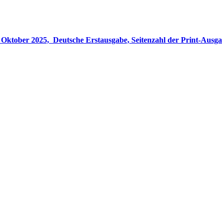
gabe, Seitenzahl der Print-Ausgabe ‏ : ‎ 848 Seiten, ISBN-13 ‏ : ‎ 978-3764533694, Originaltitel ‏ : 