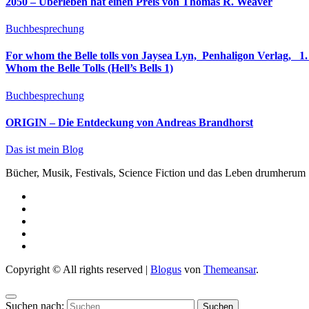
2050 – Überleben hat einen Preis von Thomas R. Weaver
Buchbesprechung
For whom the Belle tolls von Jaysea Lyn, ‎ Penhaligon Verlag, ‎ 1. Oktober 2025, ‎ Deutsche Erstaus
Whom the Belle Tolls (Hell’s Bells 1)
Buchbesprechung
ORIGIN – Die Entdeckung von Andreas Brandhorst
Das ist mein Blog
Bücher, Musik, Festivals, Science Fiction und das Leben drumherum
Copyright © All rights reserved
|
Blogus
von
Themeansar
.
Suchen nach: