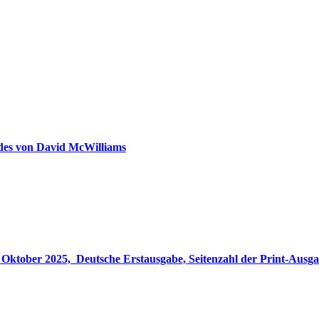
ldes von David McWilliams
gabe, Seitenzahl der Print-Ausgabe ‏ : ‎ 848 Seiten, ISBN-13 ‏ : ‎ 978-3764533694, Originaltitel ‏ : 