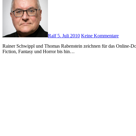
Ralf
5. Juli 2010
Keine Kommentare
Rainer Schwippl und Thomas Rabenstein zeichnen für das Online-Download-Magazin SpecFlash verantwortlich. „SpecFlash“ steht als Synonym für Spekulative Fiktion und beinhaltet alle Genre von Science
Fiction, Fantasy und Horror bis hin…