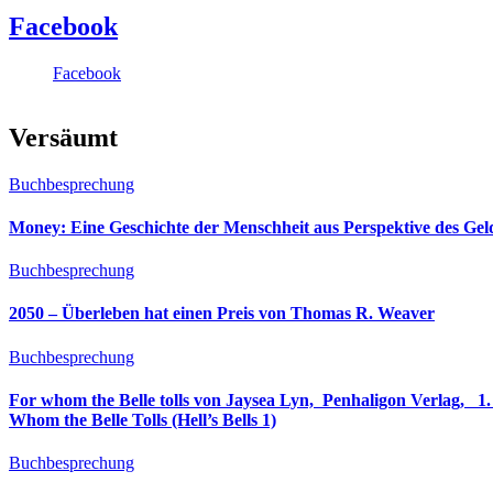
Facebook
Facebook
Versäumt
Buchbesprechung
Money: Eine Geschichte der Menschheit aus Perspektive des Ge
Buchbesprechung
2050 – Überleben hat einen Preis von Thomas R. Weaver
Buchbesprechung
For whom the Belle tolls von Jaysea Lyn, ‎ Penhaligon Verlag, ‎ 1. Oktober 2025, ‎ Deutsche Erstaus
Whom the Belle Tolls (Hell’s Bells 1)
Buchbesprechung