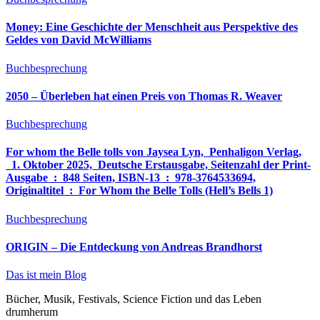
Money: Eine Geschichte der Menschheit aus Perspektive des
Geldes von David McWilliams
Buchbesprechung
2050 – Überleben hat einen Preis von Thomas R. Weaver
Buchbesprechung
For whom the Belle tolls von Jaysea Lyn, ‎ Penhaligon Verlag,
‎ 1. Oktober 2025, ‎ Deutsche Erstausgabe, Seitenzahl der Print-
Ausgabe ‏ : ‎ 848 Seiten, ISBN-13 ‏ : ‎ 978-3764533694,
Originaltitel ‏ : ‎ For Whom the Belle Tolls (Hell’s Bells 1)
Buchbesprechung
ORIGIN – Die Entdeckung von Andreas Brandhorst
Das ist mein Blog
Bücher, Musik, Festivals, Science Fiction und das Leben
drumherum