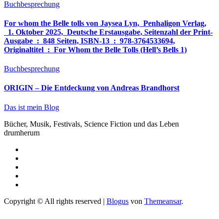
Buchbesprechung
For whom the Belle tolls von Jaysea Lyn, ‎ Penhaligon Verlag,
‎ 1. Oktober 2025, ‎ Deutsche Erstausgabe, Seitenzahl der Print-
Ausgabe ‏ : ‎ 848 Seiten, ISBN-13 ‏ : ‎ 978-3764533694,
Originaltitel ‏ : ‎ For Whom the Belle Tolls (Hell’s Bells 1)
Buchbesprechung
ORIGIN – Die Entdeckung von Andreas Brandhorst
Das ist mein Blog
Bücher, Musik, Festivals, Science Fiction und das Leben
drumherum
Copyright © All rights reserved
|
Blogus
von
Themeansar
.