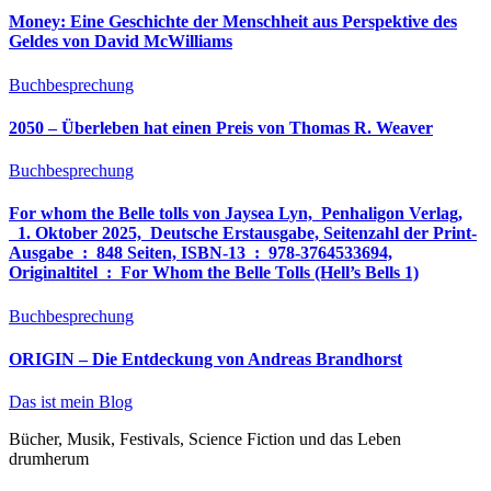
Money: Eine Geschichte der Menschheit aus Perspektive des
Geldes von David McWilliams
Buchbesprechung
2050 – Überleben hat einen Preis von Thomas R. Weaver
Buchbesprechung
For whom the Belle tolls von Jaysea Lyn, ‎ Penhaligon Verlag,
‎ 1. Oktober 2025, ‎ Deutsche Erstausgabe, Seitenzahl der Print-
Ausgabe ‏ : ‎ 848 Seiten, ISBN-13 ‏ : ‎ 978-3764533694,
Originaltitel ‏ : ‎ For Whom the Belle Tolls (Hell’s Bells 1)
Buchbesprechung
ORIGIN – Die Entdeckung von Andreas Brandhorst
Das ist mein Blog
Bücher, Musik, Festivals, Science Fiction und das Leben
drumherum