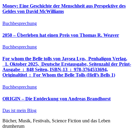
Money: Eine Geschichte der Menschheit aus Perspektive des
Geldes von David McWilliams
Buchbesprechung
2050 – Überleben hat einen Preis von Thomas R. Weaver
Buchbesprechung
For whom the Belle tolls von Jaysea Lyn, ‎ Penhaligon Verlag,
‎ 1. Oktober 2025, ‎ Deutsche Erstausgabe, Seitenzahl der Print-
Ausgabe ‏ : ‎ 848 Seiten, ISBN-13 ‏ : ‎ 978-3764533694,
Originaltitel ‏ : ‎ For Whom the Belle Tolls (Hell’s Bells 1)
Buchbesprechung
ORIGIN – Die Entdeckung von Andreas Brandhorst
Das ist mein Blog
Bücher, Musik, Festivals, Science Fiction und das Leben
drumherum