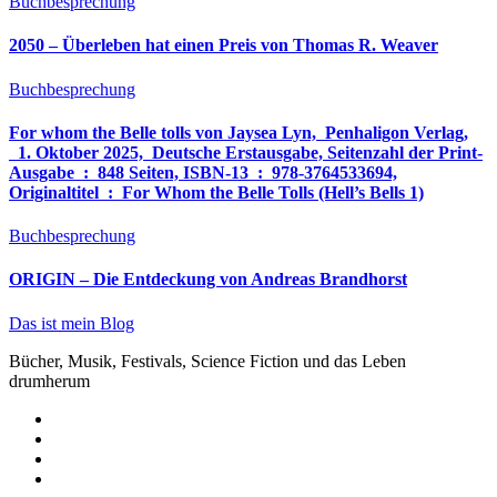
Buchbesprechung
2050 – Überleben hat einen Preis von Thomas R. Weaver
Buchbesprechung
For whom the Belle tolls von Jaysea Lyn, ‎ Penhaligon Verlag,
‎ 1. Oktober 2025, ‎ Deutsche Erstausgabe, Seitenzahl der Print-
Ausgabe ‏ : ‎ 848 Seiten, ISBN-13 ‏ : ‎ 978-3764533694,
Originaltitel ‏ : ‎ For Whom the Belle Tolls (Hell’s Bells 1)
Buchbesprechung
ORIGIN – Die Entdeckung von Andreas Brandhorst
Das ist mein Blog
Bücher, Musik, Festivals, Science Fiction und das Leben
drumherum