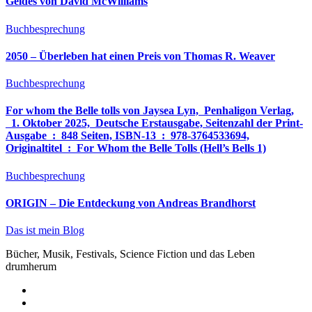
Geldes von David McWilliams
Buchbesprechung
2050 – Überleben hat einen Preis von Thomas R. Weaver
Buchbesprechung
For whom the Belle tolls von Jaysea Lyn, ‎ Penhaligon Verlag,
‎ 1. Oktober 2025, ‎ Deutsche Erstausgabe, Seitenzahl der Print-
Ausgabe ‏ : ‎ 848 Seiten, ISBN-13 ‏ : ‎ 978-3764533694,
Originaltitel ‏ : ‎ For Whom the Belle Tolls (Hell’s Bells 1)
Buchbesprechung
ORIGIN – Die Entdeckung von Andreas Brandhorst
Das ist mein Blog
Bücher, Musik, Festivals, Science Fiction und das Leben
drumherum