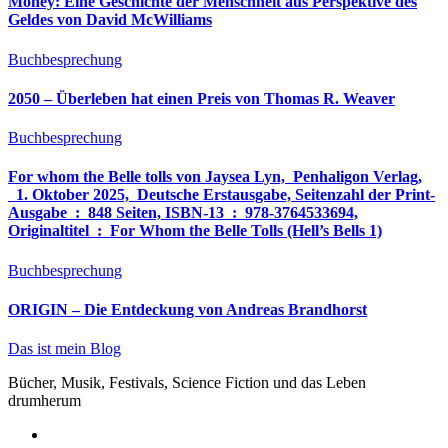
Money: Eine Geschichte der Menschheit aus Perspektive des
Geldes von David McWilliams
Buchbesprechung
2050 – Überleben hat einen Preis von Thomas R. Weaver
Buchbesprechung
For whom the Belle tolls von Jaysea Lyn, ‎ Penhaligon Verlag,
‎ 1. Oktober 2025, ‎ Deutsche Erstausgabe, Seitenzahl der Print-
Ausgabe ‏ : ‎ 848 Seiten, ISBN-13 ‏ : ‎ 978-3764533694,
Originaltitel ‏ : ‎ For Whom the Belle Tolls (Hell’s Bells 1)
Buchbesprechung
ORIGIN – Die Entdeckung von Andreas Brandhorst
Das ist mein Blog
Bücher, Musik, Festivals, Science Fiction und das Leben
drumherum